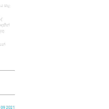
දරය කළ
දේ
දකින්
තු
ෙන්
 09 2021