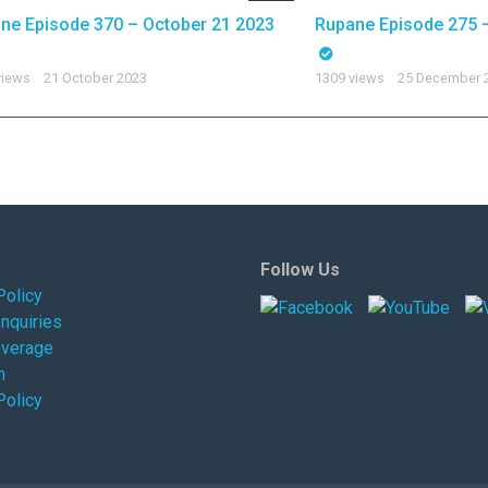
ne Episode 370 – October 21 2023
Rupane Episode 275 
views
21 October 2023
1309 views
25 December 
Follow Us
Policy
Inquiries
overage
m
Policy