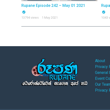
r 25 2021
Rupane Episode 242 – May 01 2021
Rupa
13794 views
1 May 2021
1043 
About
Privacy 
General 
Event C
Our Tea
Privacy 