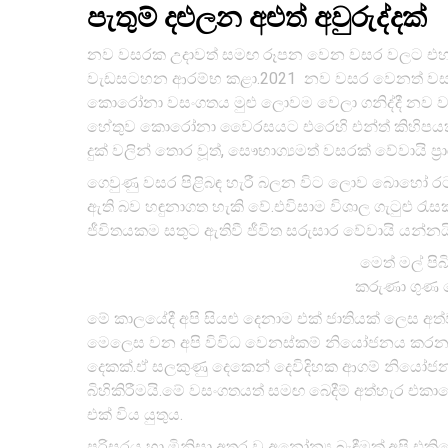
පැතුම් දළුලන අළුත් අවුරුද්දක්
නව වසරක උදාවත් සමඟ රූපන වෙන වසර වලට එහා ග
වැඩසටහන ආරම්භ කළා.2021 නව වසර වෙනත් වසර ව
කොරෝනා වසංගතය මුළු ලොවම වෙලා ගනිද්දී නව වස
හේතුව කොරෝනා වෛරසයට එරෙහි එන්ත් කිහිපයක් 
දුක් වලින් තොර වූත්, සෞභාග්‍යමත් වසරක් වේවායි ප්
ගෙවුණු වසර පිළිබඳ හැරී බලන විට ලොව බොහෝ රටල
ඇති බව හඳුනාගත හැකි වේ.එවිසාම විශාල ගැටුළු 
ජීවිතයකම සතුට ඇතිවී ජීවිත සරුසාර වේවායි යන්නය
මෙත් මල් පිබ
කරුණා ගුණ ද
මේ කාලයේදී අපි සියළු දෙනාම එක් ජාතියක් ලෙස අත
මෙලෙස වන අපි විවිධ වෙනස්කම් නියෝජනය කරනවා
දෙකක්.ඒ සලකුණු දෙකෙන් දෙවිදිහක ආගම් නියෝජ
බිහිකිරීමයි.මේ වසංගතයත් සමඟ බෙදීම් අත්හැර එකාමෙ
එක් විය යුතුය.
පරිසරය හා මිනිසා අතර වූ අනෝන්‍ය බැඳීමක්.අපි