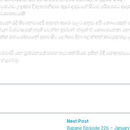
වස්ථාව උදාකර දී ඇත.එනිසාම කුඩා දරුවගේ සිටම පරිසරයට ආ
වශ්‍යතාවයකි.
යන් රැදී තිබෙනවා.අපි අදහන ආගම් වලට අනූව අපි නොයෙකුත් 
ැන විශ්වාසයක් නැති වෙන්න පුළුවන්. නමුත් ඒ නොපෙනෙන නො
්ක සහයෝගයෙන් සුබවාදීව ලෝකය දිහා බලන්නත් කටයුතු කළ යු
වායි යන ප්‍රාර්ථනයත් සමඟ නැවතත් සියළු දුකින් මිදී සෞභාග්‍යය
 හමුවෙමු.
Next
Next Post
post:
Rupane Episode 226 – January