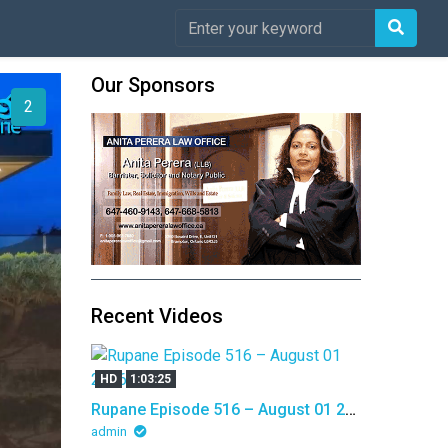
Our Sponsors
1
Recent Videos
HD
1:03:25
Rupane Episode 516 – August 01 2026
admin