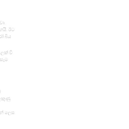
වා.
ඟයි. ඊට
ෝ බිය
ලක් වී
 සෑම
්
ලකුණු
ුන් ලෙස