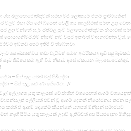
ිය බලාපොරොත්තුවක් සමඟ මුළු ලෝකයම එකම ප්‍රාර්ථයකින්
ලට එහා ගිය රෝ බියෙන් වෙලී ගිය කාලසීමක් සමඟ උදා වෙන
ර උදා වන්නේ සැම සිත්වල පුංචි බලාපෙරොත්තුවක ඡායාවක් සම
සොයාගනීමයි.එම නිසාම නව වසර ඉතාමත් වාසනාවන්ත වූත්, ර
‍රාර්ථවට ඉඩකඩ අපට ඉතිරි වී තිබෙනවා.
ට සෞඛ්‍යතත්වය කඩා වැටීමත් සමඟ ආර්ථිකයද දැඩි පසුබෑමකට 
රැසක් සෑම ජීවිතයකම ඇති වීම නිසාම අපේ ඒකායන බලාපොරොත්තුව
ි.
ිදේවා – සිත් තුළ මෙත් මල් පිබිදේවා
ේවා – සිත් තුළ කරුණා ඉතිරේවා…//
්වැල් අල්ලාගත යුතු කාලයක් වේ.ජාතීන් වශයෙනුත් ආගම් වශයෙනුත
.පන්සලත් පල්ලියත් එවන් වූ ආගම් දෙකක් නියෝජනය කරන ස
නය කරත් ඒ ආගම් දෙකේම කියන්නේ යහපත් මිනිසුන් සමාජයට
න් නැඟී සිටිය යුතු කාලයක් උදාවී ඇතිබවත් අප සියළුදෙනා මිනිස
 එකිනෙකා ආරක්ෂා කර නොගතහොත් අපට සොබාදහම දඩුවම් කරනු