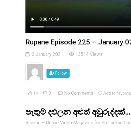
2018 Episodes
2017 Episodes
2016 Episodes
Rupane Episode 225 – January 0
2 January 2021
13514 Views
Follow
No Comments
14
31
Add to favorite
පැතුම් දළුලන අළුත් අවුරුද්දක්
Rupane – Online Video Magazine for Sri Lankan Co