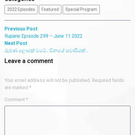
2022 Episodes
Featured
Special Program
Post
Previous
Previous Post
post:
Rupane Episode 299 – June 11 2022
navigation
Next
Next Post
post:
රුපණ ලොකේ වටේ.. චීනයේ සවාරියක්…
Leave a comment
Your email address will not be published.
Required fields
are marked
*
Comment
*