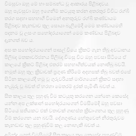
විමසුවා ඔහූ මේ හා සම්බන්ධ වූ ආකාරය පිළිබඳවය.
ඔහූ පැවසුවා ඔහු ඉගෙනීම් කටයුතු කරන අතරතුර විවිධ රග්බි
තරග සදහා සහභාගී විමෙන් අනතුරුව රග්බි කණ්ඩායම
පිළිබඳව කැනඩාව තුල සොයා බැලිමේදී මෙම කණ්ඩායමහි
පදනම වූ ලසංග සහෝදරයාගෙන් මෙම කණ්ඩාය පිළිබඳව
දැනගත් බව ය.
අසංක සහෝදරයාගෙන් පාසල් වියෙ ක්‍රිකට් ගැන තිබූ අවධානය
පිලිබද මතකාවර්ජනය පිලිබද විමසු විට ඔහු පවසා සිටියෙ ඒ
කාලයේ ක්‍රිකට් පිළිබඳ එතරම් සහභාගිත්වයක් නොතිබූ බවයි.
නමුත් ඔහු තුල ක්‍රිඩාවක් ප්‍රගුණ කිරිමේ අදහසක් තිබු බවත් එසේ
සිටින කාලයේදී හමූ වූ ගුරුවරියක් මාර්ගයෙන් ක්‍රිකට් සදහා
නැඹුරු වූ බවත් ඒ හරහා මෙතරම් දුරක් පැමිණී බවත් ය.
සීත කාලය තුල පුහුණු වීම කටයුතු කරගෙන යන්නෙ කෙසේද
යන්න අප ලක්ෂාන් සහෝදරයාගෙන් වීමසිමේදි ඔහූ පවසා
සිටියෙ සතියකට එක් වතාවක් ගෘහස්ත ක්‍රිඩාංගනය තුල පුහුණු
වීම් කරගෙන යන බවයි. දේශගුණය හේතුවෙන් නිරතුරුවම
කැනඩාව තුල පුහුණුවිම් කල නොහැකි බවත් ය.
අමින්ද ගෙන් විමසිමෙදි සීත කාලය තුල කෙසේද පුහුණුවිම්