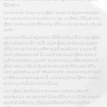
පිළිබඳවය.
එසෙනම් අප විමසා බලමූ ක්‍රිකට් සමාජයේ කළමනාකාරතුමා
වන අසංකගෙන් ටොරොන්ටොව තුල ලාංකිකයං පිරිසක් සමග
ක්‍රිකට් කණ්ඩායමක් නිර්මාණය කිරිමට කටයුතු කරේ කෙසේද
යන්න.
ඔහූ පවසා සිටියේ කැනඩාවට පිවිසි අවදියේ සිටම ඔහූ ක්‍රිකට්
ක්‍රිඩාවත් සමගම සිටි බවයි. ඔවුන් ක්‍රිකට් කණ්ඩායම ආරම්භ
කිරිමටත් පෙර තවත් ලාංකික පැරණි කණ්ඩායම් ද පැවත ඇි
බවත් වර්තමානය වන විට මෙහි තරුණයන් ක්‍රිකට් අතහැර
ඇති බවක් දක්නට ලැබෙන බවත්ය.එසේ ලාංකික තරුණයන්
ක්‍රිකට් අතහැර තිබූ අවදියක කණ්ඩායමක් නිර්මාණය කිරිම
සදහා මූලිකත්වය ගෙන තිබුනෙ චන්න පෙරේරා නමැති තවත්
ලාංකික සහෝදරයෙකු බවයි. මෙසේ ඔවුන්ගෙ ක්‍රිකට් සමාජය
ආරම්භ වූ බවයි ඔහූ පවසා සිටියේ.
මෙම ක්‍රිකට් කණ්ඩායමෙ නායකයා වන්නෙ ලක්ෂාන්
සහෝදරයාය. අප ඔහුගෙන් විමසා සිටියේ මේ සිටින බොහො
දෙනෙක් රැකියා වල නියුතු සමාජිකයන් නිසා ඔවුන්ගෙ