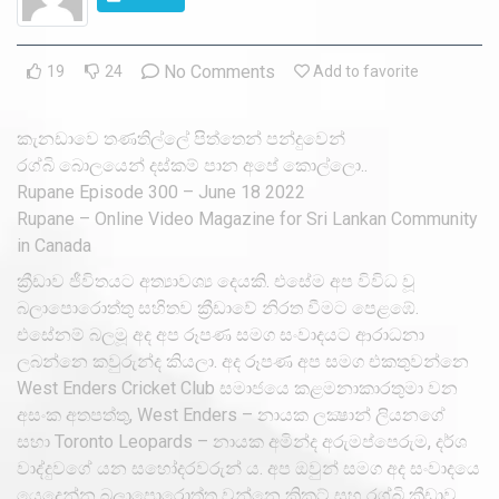
2018 Episodes
No Comments
19
24
Add to favorite
2017 Episodes
2016 Episodes
කැනඩාවෙ තණතිල්ලේ පිත්තෙන් පන්දුවෙන්
රග්බි බොලයෙන් දස්කම් පාන අපේ කොල්ලො..
Rupane Episode 300 – June 18 2022
Rupane – Online Video Magazine for Sri Lankan Community
in Canada
ක්‍රීඩාව ජීවිතයට අත්‍යාවශ්‍ය දෙයකි. එසේම අප විවිධ වූ
බලාපොරොත්තු සහිතව ක්‍රීඩාවේ නිරත වීමට පෙළඹේ.
එසේනම් බලමූ අද අප රූපණ සමග සංවාදයට ආරාධනා
ලබන්නෙ කවුරුන්ද කියලා. අද රූපණ අප සමග එකතුවන්නෙ
West Enders Cricket Club සමාජයෙ කළමනාකාරතුමා වන
අසංක අතපත්තු, West Enders – නායක ලක්‍ෂාන් ලියනගේ
සහා Toronto Leopards – නායක අමින්ද අරුමප්පෙරුම, දර්ශ
වාද්දුවගේ යන සහෝදරවරුන්‍ ය. අප ඔවුන් සමග අද සංවාදයෙ
යෙදෙන්න බලාපොරොත්තු වන්නෙ ක්‍රිකට් සහ රග්බි ක්‍රීඩාව