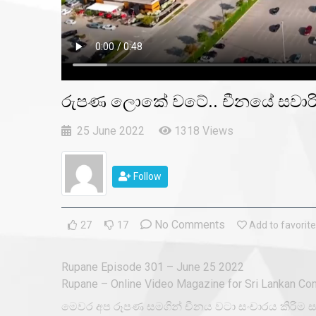
2018 Episodes
2017 Episodes
2016 Episodes
රුපණ ලොකේ වටේ.. චීනයේ සවාර
25 June 2022
1318 Views
Follow
No Comments
27
17
Add to favorite
Rupane Episode 301 – June 25 2022
Rupane – Online Video Magazine for Sri Lankan Co
මෙවර අප රූපණ සමගින් චීනය වටා සංචාරය කිරිම සඳ