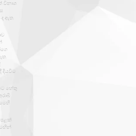
් විනාශ
ෙස
 ද ඇත.
ාව
්
්ගෙ
ඇත.
ි
 දියවීම
ීමට හේතු
අරාබි
 මෙහි
පෙළක්
මඟින්