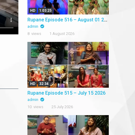
HD
1:03:25
Rupane Episode 516 – August 01 2026
admin
8 views
1 August 2026
HD
32:34
Rupane Episode 515 – July 15 2026
admin
10 views
25 July 2026