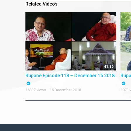
Related Videos
HD
43:40
41.19
r 27 2021
Rupane Episode 118 – December 15 2018
Rupa
16337 views
15 December 2018
1073 