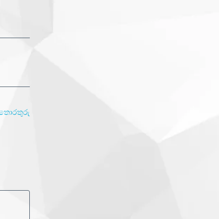
 තොරතුරු