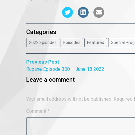
Categories
2022 Episodes
Episodes
Featured
Special Pro
Post
Previous
Previous Post
post:
Rupane Episode 300 – June 18 2022
navigation
Leave a comment
Your email address will not be published.
Required 
Comment
*