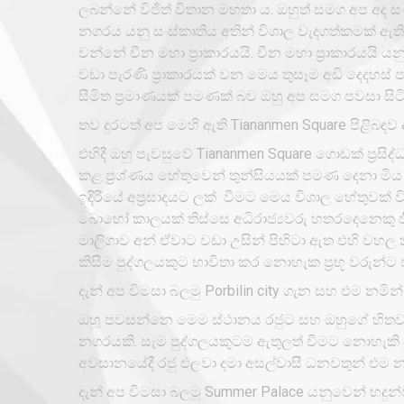
ලබන්නේ විජිත් විතාන මහතා ය. ඔහුත් සමග අප අද සං
නගරය යනු සංස්කෘතිය අතින් විශාල වැදගත්කමක් ඇ
වන්නේ චීන මහා ප්‍රාකාරයයි. චීන මහා ප්‍රාකාරයය
වඩා පැරණි ප්‍රාකාරයක් වන මෙය තුස‍ෑම අඩි දෙදහ
සීමිත ප්‍රමාණයක් පමණක් බව ඔහු අප සමග පවසා සිට
තව දුරටත් අප මෙහි ඇති Tiananmen Square පිළිබඳව 
එහිදී ඔහු පැවසුවේ Tiananmen Square ගොඩක් ප්‍රසිද්ධ
කළ ප්‍රශ්ණය හේතුවෙන් තුන්සියයක් පමණ දෙනා මි
ඉදිරියේ අප්‍රසාදයට ලක් වීමට මෙය විශාල හේතුවක් 
බොහෝ කාලයක් තිස්සෙ අධිරාජ්‍යවරු හතරදෙනෙකු 
මාලිගාව අන් ඒවාට වඩා උසින් පිහිටා ඇත එහි වහ
කිසිම පුද්ගලයකුට භාවිතා කර නොහැක ප්‍රභූ වරුන්
දැන් අප විමසා බලමු Porbilin city ගැන සහ එම නමින
ඔහූ පවසන්නෙ මෙම ස්ථානය රජුට සහ ඔහුගේ හිතවතු
නගරයකි. සැම පුද්ගලයකුටම ඇතුලත් වීමට නොහැකි
අවසානයේදී රජු එලවා දමා අසල්වාසී ධනවතුන් එම 
දැන් අප විමසා බලමූ Summer Palace යනුවෙන් හදුන්