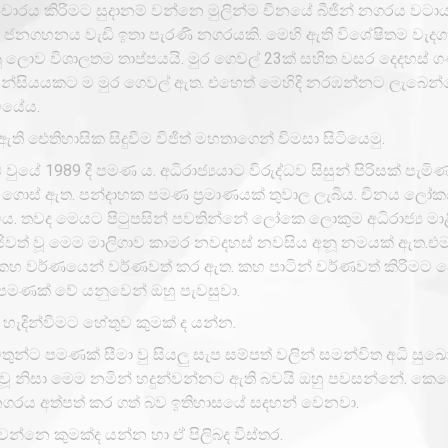
චාරය කිරිමට සුදානම් වන්නෙ මුලින්ම චීනයේ බීජින් නගරය වටාය.
ති ජනගහනය වැඩි ඉතා පැරණි නගරයකි. මෙහි ඇති විශේෂිතම වැද
ි යනු ලොව විශාලතම තාප්පයයි. මුර ගෙවල් 23ක් සහිත වසර දෙදහස
ස් පන්සියයකට ම මුර ගෙවල් ඇත. එහෙත් මෙහිදි නරඹන්නට ලැබෙන
ියේය.
ඇති ඓතිහාසික සිදුවීම විජිත් මහතාගෙන් විමසා සිටියෙමු.
 වුයේ 1989 දී පමණ ය. අධිරාජ්‍යයාට විරුද්ධව සිසුන් පිරිසක් පැමි
ය ගොස් ඇත. පන්දාහක පමණ ප්‍රමාණයක් තුවාල ලැබීය. චීනය ලෝ
විය. තවද මෙයට පිටුපසින් පවතින්නේ ලෝකෙ ලොකුම අධිරාජ්‍ය මාළ
ජීවත් වූ මෙම මාලිගාව කාමර නවදහස් නවසිය අනූ නමයක් ඇත.එ
ල කහ වර්ණයෙන් වර්ණවත් කර ඇත. කහ පාටින් වර්ණවත් කිරිමට 
ට පමණක් වේ යනුවෙන් ඔහු පැවසුවා.
් හැදින්වීමට හේතුව කුමක් ද යන්න.
න්ට පමණක් සීමා වු සියලු සැප සම්පත් වලින් සමන්විත අධි සු
 වූ නිසා මෙම නමින් හදුන්වන්නට ඇති බවයි ඔහු පවසන්නේ. ක
නගරය අත්පත් කර ගත් බව ඉතිහාසයේ සදහන් වෙනවා.
වන්නෙ කුමක්ද යන්න හා ඒ පිලිබද විස්තර.