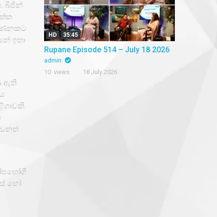
 බීජින්
ගත්ක
් ගණනකට
HD
35:45
්නේ ඉතා
Rupane Episode 514 – July 18 2026
admin
10 views
18 July 2026
ණ ඇති
කය
ිගාවකි.
ම
වෙනත්
ඛෝපභෝගී
ෙසේ හෝ