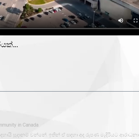
ියක්…
mmunity in Canada
හායි සූදානම් වන්නේ. ඉතින් ඒ සඳහා අද රූපණ මැදිරියට ආරාධනා