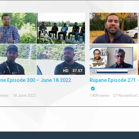
HD
37.57
ne Episode 300 – June 18 2022
Rupane Episode 271 
views
18 June 2022
1409 views
27 November 