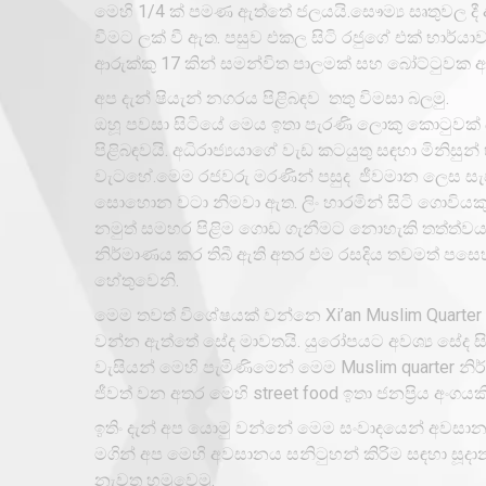
මෙහි 1/4 ක් පමණ ඇත්තේ ජලයයි.සෞම්‍ය සෘතුවල දී අ
වීමට ලක් වී ඇත. පසුව එකල සිටි රජුගේ එක් භාර්ය
ආරුක්කු 17 කින් සමන්විත පාලමක් සහ බෝට්ටුවක ආ
අප දැන් ෂියැන් නගරය පිළිබඳව තතු විමසා බලමු.
ඔහූ පවසා සිටියේ මෙය ඉතා පැරණි ලොකු කොටුවක් 
පිළිබඳවයි. අධිරාජ්‍යයාගේ වැඩ කටයුතු සඳහා මිනිස
වැටහේ.මෙම රජවරු මරණින් පසුද ජීවමාන ලෙස සැප
සොහොන වටා නිමවා ඇත. ලිං හාරමින් සිටි ගොවියක
නමුත් සමහර පිළිම ගොඩ ගැනීමට නොහැකි තත්ත්වයක
නිර්මාණය කර තිබී ඇති අතර එම රසදිය තවමත් පසෙහි 
හේතුවෙනි.
මෙම තවත් විශේෂයක් වන්නෙ Xi’an Muslim Quarter 
වන්න ඇත්තේ සේද මාවතයි. යුරෝපයට අවශ්‍ය සේද සිලි
වැසියන් මෙහි පැමිණිමෙන් මෙම Muslim quarter නි
ජීවත් වන අතර මෙහි street food ඉතා ජනප්‍රිය අංගයකි
ඉතිං දැන් අප යොමු වන්නේ මෙම සංවාදයෙන් අවසානය
මගින් අප මෙහි අවසානය සනිටුහන් කිරිම සඳහා සූද
නැවත හමුවෙමු.