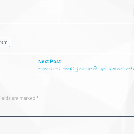
gram
Next
Next Post
post:
කැනඩාවෙ නොට්‍ටු සහ කාසි ගැන ඔබ නොදත්
fields are marked
*