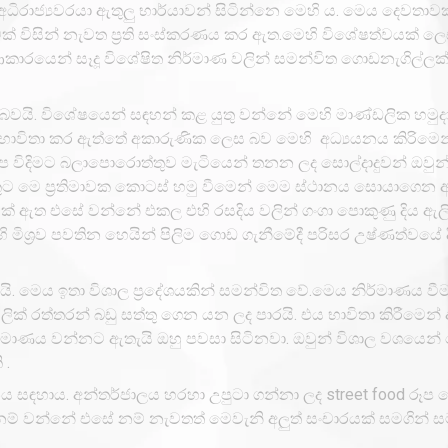
ධිරාජ්‍යවරයා ඇතුලු භාර්යාවන් සිටින්නෙ මෙහි ය. මෙය දෙවතාවක
ාවක් විසින් නැවත ප්‍රති සංස්කරණය කර ඇත.මෙහි විශේෂත්වයක් ල
කාරයෙන් සෑදූ විශේෂිත නිර්මාණ වලින් සමන්විත ගොඩනැගිල්ලක්
බවයි. විශේෂයෙන් සඳහන් කළ යුතු වන්නේ මෙහි මාණ්ඩලික හමුද
ුන් භාවිතා කර ඇත්තේ අකාරුණික ලෙස බව මෙහි අධ්‍යයනය කිරිමෙන
 විදිමට බලාපොරොත්තුව මැටියෙන් තනන ලද සොල්දාදුවන් ඔවුන
ුට මෙ ප්‍රතිමාවක කොටස් හමු වීමෙන් මෙම ස්ථානය සොයාගෙන 
් ඇත එසේ වන්නේ එකල එහි රසදිය වලින් ගංග‌ා පොකුණු දිය ඇල
මිශ්‍රව පවතින හෙයින් පිලිම ගොඩ ගැනීමේදී පරිසර උෂ්ණත්වයේ දී
යි. මෙය ඉතා විශාල ප්‍රදේශයකින් සමන්විත වේ.මෙය නිර්මාණය ව
ක් රත්තරන් බඩු සත්තු ගෙන යන ලද පාරයි. එය භාවිතා කිරීමෙන් 
ර්මාණය වන්නට ඇතැයි ඔහු පවසා සිටිනවා. ඔවුන් විශාල වශයෙන්
 .
 සඳහාය. අන්තර්ජාලය හරහා උපුටා ගන්නා ලද street food රූප 
ානම් වන්නේ එසේ නම් නැවතත් මෙවැනි අලුත් සංචාරයක් සමගින් ස